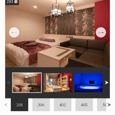
201
201
306
402
405
501