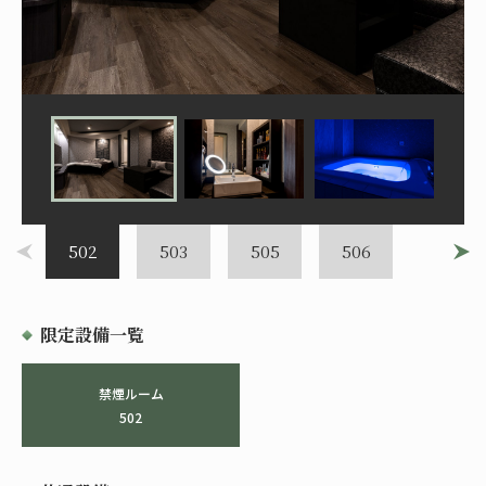
502
503
505
506
限定設備一覧
禁煙ルーム
502