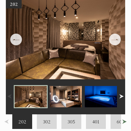
202
202
302
305
401
602