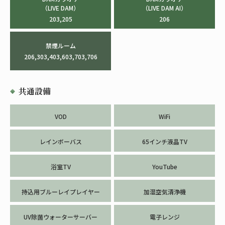
（LIVE DAM）
（LIVE DAM AI）
203,205
206
禁煙ルーム
206,303,403,603,703,706
共通設備
VOD
WiFi
レインボーバス
65インチ液晶TV
浴室TV
YouTube
持込用ブルーレイプレイヤー
加湿空気清浄機
UV除菌ウォーターサーバー
電子レンジ