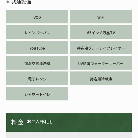
共通設備
VOD
WiFi
レインボーバス
65インチ液晶TV
YouTube
持込用ブルーレイプレイヤー
加湿空気清浄機
UV除菌ウォーターサーバー
電子レンジ
持込用冷蔵庫
シャワートイレ
料金
お二人様利用