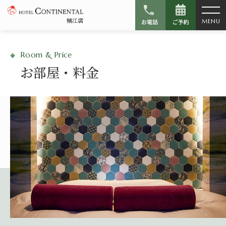
鯖江店
フリータイム
ご休憩
ご宿泊
MENU
※ご休憩の基本時間は１時間または２時間となりま
平日（月〜金）
平日（日〜木、祝）
Room & Price
す。
第1部 6:00〜22:00
第1部 17:00〜11:00
お部屋・料金
※延長は30分増す毎に料金が追加されます
第2部 17:00〜24:00
（メンバー様は17:00〜12:00）
第2部 20:00〜12:00
休日（土・日・祝）
（メンバー様は20:00〜13:00）
第1部 6:00〜16:00
CLOSE
休日（金、土、祝前日）
第2部 13:00〜20:00
第3部 17:00〜24:00
21:00〜11:00
（※第3部は翌日が平日の場合）
（メンバー様は20:00〜11:00）
チェックインの時間により、ご利用時間が変わりま
※ご宿泊で宿泊開始の2時間以上前のご入室につきまし
す。料金精算は、コンピューターでの自動管理です。
ては、休憩基本料金が加算されます。
サービスタイム料金または休憩料金を比較し、安い方
※ご宿泊で上記チェックアウト時間から2時間以上過ぎ
の料金でご請求させていただきます。
ますと、サービスタイム又は、ご休憩料金のうち安い