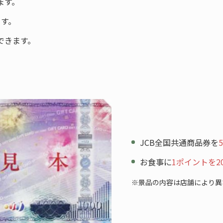
ます。
ます。
できます。
JCB全国共通商品券を
お食事に
1ポイントを2
※景品の内容は店舗により異