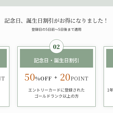
記念日、誕生日割引が
お得になりました！
登録日の5日前〜5日後まで適用
02
記念日・誕生日割引
50
20
+
NT
%OFF
POINT
エントリーカードに登録された
1
ゴールドランク以上の方